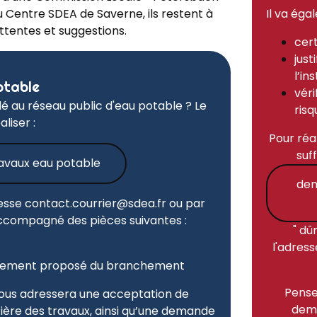
Il va éga
u Centre SDEA de Saverne, ils restent à
ttentes et suggestions.
cert
just
l’in
otable
véri
é au réseau public d'eau potable ? Le
ris
liser :
Pour réal
suf
avaux eau potable
dem
resse
contact.courrier@sdea.fr
ou par
accompagné des pièces suivantes :
" dû
l'adres
lacement proposé du branchement
Pense
vous adressera une acceptation de
dema
ière des travaux, ainsi qu’une demande