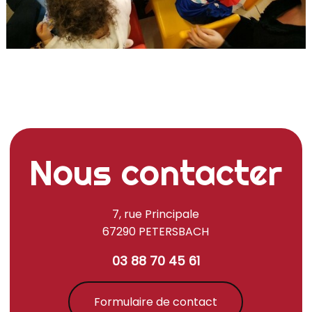
Nous contacter
7, rue Principale
67290 PETERSBACH
03 88 70 45 61
Formulaire de contact