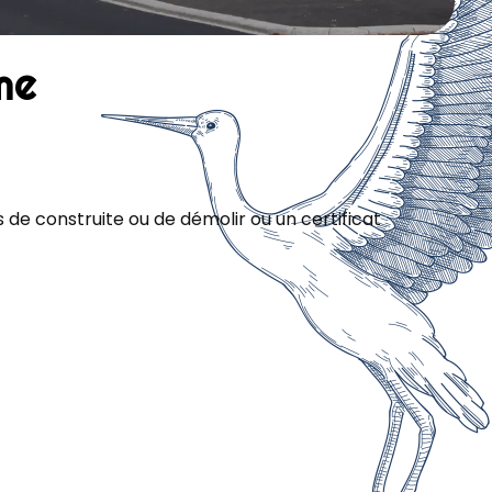
me
 de construite ou de démolir ou un certificat