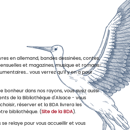
vres en allemand, bandes dessinées, contes,
ensuelles et magazines, musique et romans-
cumentaires… vous verrez qu’il y en a pour
re bonheur dans nos rayons, vous avez aussi
ts de la Bibliothèque d'Alsace - vous
choisir, réserver et la BDA livrera les
re bibliothèque. (
Site de la BDA
).
se relaye pour vous accueillir et vous