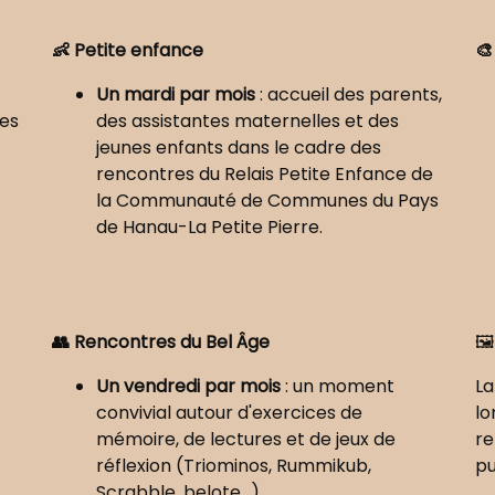
👶 Petite enfance
🎨
Un mardi par mois
: accueil des parents,
tes
des assistantes maternelles et des
jeunes enfants dans le cadre des
rencontres du Relais Petite Enfance de
la Communauté de Communes du Pays
de Hanau-La Petite Pierre.
👥 Rencontres du Bel Âge
🖼️
Un vendredi par mois
: un moment
La
convivial autour d'exercices de
lo
mémoire, de lectures et de jeux de
re
réflexion (Triominos, Rummikub,
pu
Scrabble, belote...).